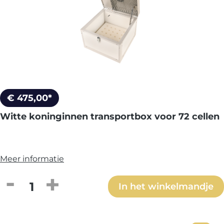
€ 475,00*
Witte koninginnen transportbox voor 72 cellen
Meer informatie
Producthoeveelheid: Voer de gewenste h
In het winkelmandje