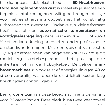
handig apparaat dat plaats biedt aan
50 Nicot-kooien
.
Deze
koninginnenbroedkast
is ideaal als je slechts ee
beperkt aantal koninginnen wilt grootbrengen of als je
voor het eerst ervaring opdoet met het kunstmatig
uitbroeden van zwermen . Ondanks zijn kleine formaat
heeft het al een
automatische temperatuur- en
vochtigheidsregeling
(instelbaar van 20-42 °C of 20-70
% r.H.) zodat je koninginnencellen onder professionele
omstandigheden rijpen. Met een gewicht van slechts
~2,5 kg en afmetingen van ongeveer 37×23×22 cm is dit
model erg ruimtebesparend - het past op elke
imkertafel of in de hobbykelder. Dergelijke
mini-
broedmachines
zijn ook relatief energiezuinig (ca. 48 W
stroomverbruik), waardoor de elektriciteitskosten laag
houdt tijdens continu gebruik.
Een
grotere zus
van deze broedmachine is de variant
voor
90 broedkooien
. Deze biedt bijna twee keer zoveel