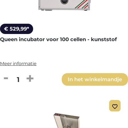
€ 529,99*
Queen incubator voor 100 cellen - kunststof
Meer informatie
Producthoeveelheid: Voer de gewenste h
In het winkelmandje