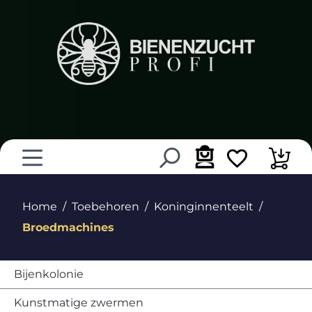
hoofdinhoud
Home
Toebehoren
Koninginnenteelt
Broedmachines
Bijenkolonie
Kunstmatige zwermen