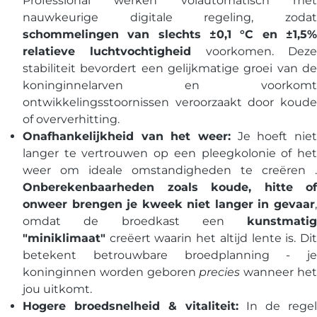
Professional werken volautomatisch met
nauwkeurige digitale regeling, zodat
schommelingen van slechts ±0,1 °C en ±1,5%
relatieve luchtvochtigheid
voorkomen. Dez
stabiliteit bevordert een gelijkmatige groei van de
koninginnelarven en voorkomt
ontwikkelingsstoornissen veroorzaakt door koude
of oververhitting.
Onafhankelijkheid van het weer:
Je hoeft niet
langer te vertrouwen op een pleegkolonie of het
weer om ideale omstandigheden te creëren .
Onberekenbaarheden zoals koude, hitte of
onweer brengen je kweek niet langer in gevaar
,
omdat de broedkast een
kunstmatig
"miniklimaat"
creëert waarin het altijd lente is. Dit
betekent betrouwbare broedplanning - je
koninginnen worden geboren
precies
wanneer he
jou uitkomt.
Hogere broedsnelheid & vitaliteit:
In de regel