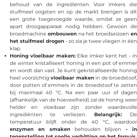
behoud van de ingrediënten. Voor imkers die
stuifmeel oogsten en op de markt brengen is dit
een grote toegevoegde waarde, omdat ze geen
apart droogapparaat nodig hebben. Gewoon de
broedmachine
ombouwen
na het broedseizoen
e
het stuifmeel drogen
- zo sla je twee vliegen in éé
klap.
Honing vloeibaar maken:
Elke imker kent het - in
de winter kristalliseert honing in een pot of emmer
en wordt dan vast. Je kunt gekristalliseerde honing
heel voorzichtig
vloeibaar maken
in de broedstoof,
door potten of emmers in de broedstoof te zetten
bij maximaal 40 °C. Na een paar uur of dagen
(afhankelijk van de hoeveelheid) zal de honing weer
helder en vloeibaar zijn zonder waardevolle
ingrediënten te verliezen.
Belangrijk:
De
temperatuur blijft onder de 40 °C, waardoor
enzymen en smaken
behouden blijven
- i
tegenstelling tot snelle verhitting op het fornuis,