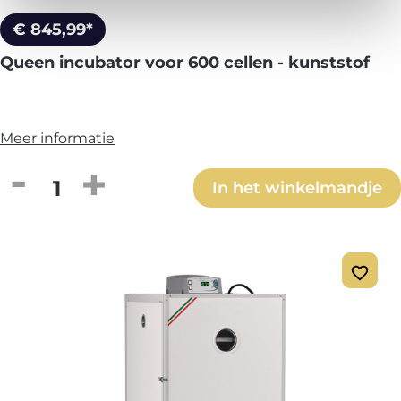
€ 845,99*
Queen incubator voor 600 cellen - kunststof
Meer informatie
Producthoeveelheid: Voer de gewenste h
In het winkelmandje