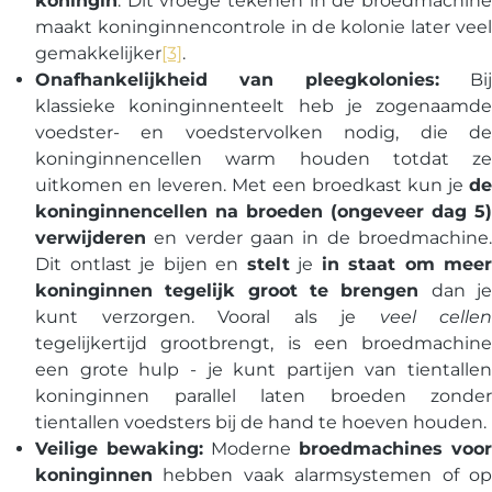
koningin
. Dit vroege tekenen in de broedmachine
maakt koninginnencontrole in de kolonie later veel
gemakkelijker
[3]
.
Onafhankelijkheid van pleegkolonies:
Bij
klassieke koninginnenteelt heb je zogenaamde
voedster- en voedstervolken nodig, die de
koninginnencellen warm houden totdat ze
uitkomen en leveren. Met een broedkast kun je
de
koninginnencellen na broeden (ongeveer dag 5)
verwijderen
en verder gaan in de broedmachine.
Dit ontlast je bijen en
stelt
je
in staat om meer
koninginnen tegelijk groot te brengen
dan j
kunt verzorgen. Vooral als je
veel cellen
tegelijkertijd grootbrengt, is een broedmachine
een grote hulp - je kunt partijen van tientallen
koninginnen parallel laten broeden zonder
tientallen voedsters bij de hand te hoeven houden.
Veilige bewaking:
Moderne
broedmachines voor
koninginnen
hebben vaak alarmsystemen of op