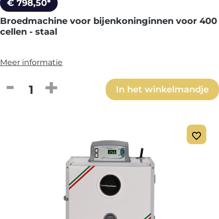
€ 798,50*
Broedmachine voor bijenkoninginnen voor 400
cellen - staal
Meer informatie
Producthoeveelheid: Voer de gewenste h
In het winkelmandje