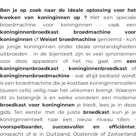
Ben je op zoek naar de ideale oplossing voor het
kweken van koninginnen op ?
Met een special
broedmachine voor koninginnen - vaak een
koninginnenbroedkast
,
broedmachine voor
koninginnen
of
Weisel broedmachine
genoemd - ku
je jonge koninginnen onder ideale omstandigheden
uitbroeden . In de bijenteelt zijn er veel synoniemen
voor deze apparaten: of het nu gaat om
een
koninginnenbroedkast
,
koninginnenbroedkast
o
koninginnenbroedmachine
- wat altijd bedoeld wordt
is een broedmachine die je kostbare koninginnencellen
(queen cells) veilig naar het uitkomen brengt. Waarom
dit zo belangrijk is en welke voordelen een moderne
broedkast voor koninginnen
je biedt, lees je in deze
gids. Ten eerste: met de juiste
broedkast
kun je j
koninginnenteelt naar een nieuw niveau tillen -
voorspelbaarder, succesvoller en efficiënter
,
ongeacht of je in Duitsland, Oostenrijk of Zwitserland