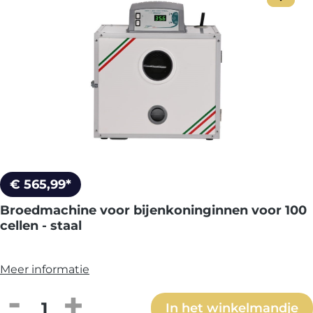
€ 565,99*
Broedmachine voor bijenkoninginnen voor 100
cellen - staal
Meer informatie
Producthoeveelheid: Voer de gewenste h
In het winkelmandje