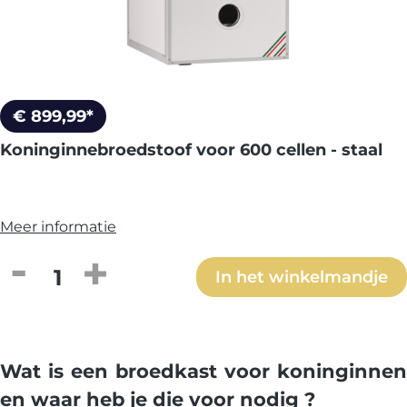
€ 899,99*
Koninginnebroedstoof voor 600 cellen - staal
Meer informatie
Producthoeveelheid: Voer de gewenste h
In het winkelmandje
Wat is een broedkast voor koninginnen
en waar heb je die voor nodig ?