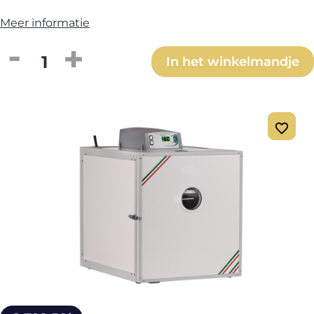
Meer informatie
Producthoeveelheid: Voer de gewenste h
In het winkelmandje