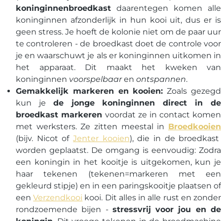
koninginnenbroedkast
daarentegen komen alle
koninginnen afzonderlijk in hun kooi uit, dus er is
geen stress. Je hoeft de kolonie niet om de paar uur
te controleren - de broedkast doet de controle voor
je en waarschuwt je als er koninginnen uitkomen in
het apparaat. Dit maakt het kweken van
koninginnen
voorspelbaar
en
ontspannen
.
Gemakkelijk markeren en kooien:
Zoals gezeg
kun je
de jonge koninginnen direct in d
broedkast markeren
voordat ze in contact komen
met werksters. Ze zitten meestal in
Broedkooien
(bijv. Nicot of
Jenter kooien
), die in de broedkast
worden geplaatst. De omgang is eenvoudig: Zodra
een koningin in het kooitje is uitgekomen, kun je
haar tekenen (tekenen=markeren met een
gekleurd stipje) en in een paringskooitje plaatsen of
een
Verzendkooi
kooi. Dit alles in alle rust en zonde
rondzoemende bijen -
stressvrij voor jou en d