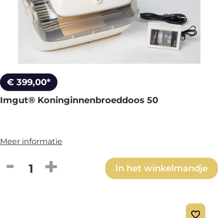
€ 399,00*
Imgut® Koninginnenbroeddoos 50
Meer informatie
Producthoeveelheid: Voer de gewenste h
In het winkelmandje