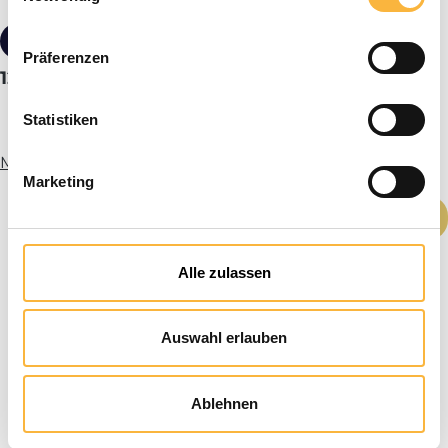
€ 7,60*
Präferenzen
12 Dadant VS of bladbijenkorf propolisrooster
Statistiken
Meer informatie
Marketing
Producthoeveelheid: Voer de gewenste h
In het winkelmandje
Alle zulassen
Auswahl erlauben
Ablehnen