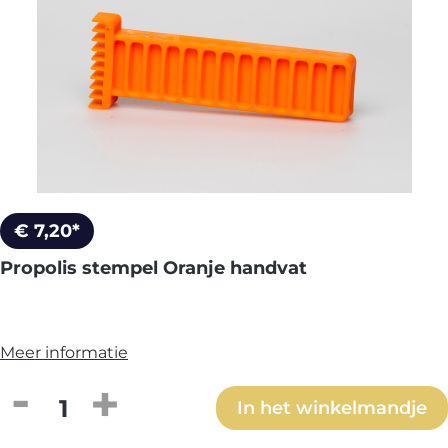
€ 7,20*
Propolis stempel Oranje handvat
Meer informatie
Producthoeveelheid: Voer de gewenste h
In het winkelmandje