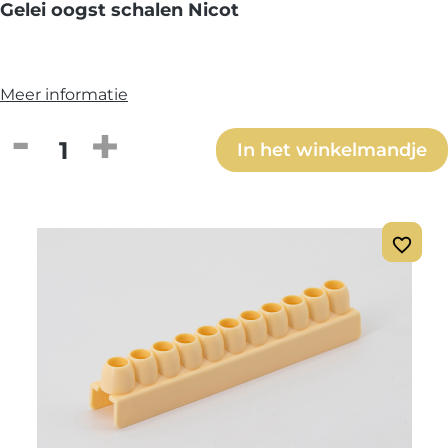
Gelei oogst schalen Nicot
Meer informatie
Producthoeveelheid: Voer de gewenste h
In het winkelmandje