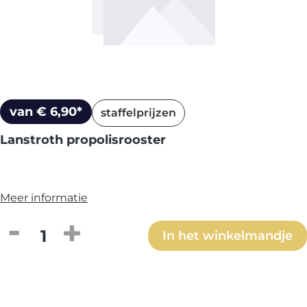
van € 6,90*
staffelprijzen
Lanstroth propolisrooster
Meer informatie
Producthoeveelheid: Voer de gewenste h
In het winkelmandje