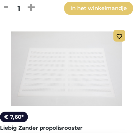
Producthoeveelheid: Voer de gewenste h
In het winkelmandje
€ 7,60*
Liebig Zander propolisrooster