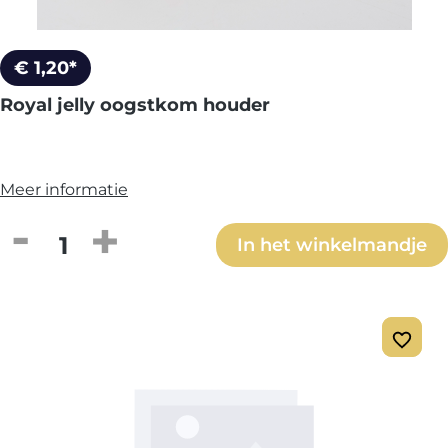
€ 1,20*
Royal jelly oogstkom houder
Meer informatie
Producthoeveelheid: Voer de gewenste h
In het winkelmandje