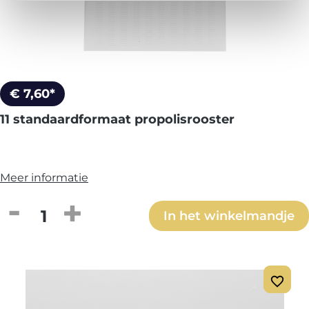
€ 7,60*
11 standaardformaat propolisrooster
Meer informatie
Producthoeveelheid: Voer de gewenste h
In het winkelmandje