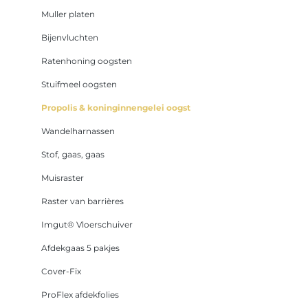
Muller platen
Bijenvluchten
Ratenhoning oogsten
Stuifmeel oogsten
Propolis & koninginnengelei oogst
Wandelharnassen
Stof, gaas, gaas
Muisraster
Raster van barrières
Imgut® Vloerschuiver
Afdekgaas 5 pakjes
Cover-Fix
ProFlex afdekfolies