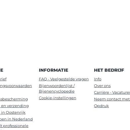
CE
INFORMATIE
HET BEDRIJF
rief
FAQ - Veelgestelde vragen
Info
ingsvoorwaarden
Bijenwoordenlijst /
Over ons
Bijenencyclopedie
Carrière - Vacature
Cookie-instellingen
sbescherming
Neem contact met
 en verzending
Opdruk
 in Oostenrijk
pen in Nederland
lt professionele