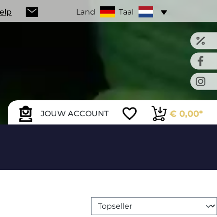
Help
Land
Taal
€ 0,00*
JOUW ACCOUNT