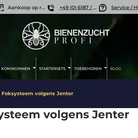
Aankoop op rekening
+49 (0) 6187 / 207 57 86
Service / 
KONINGINNEN
STARTERSETS
TOEBEHOREN
BLOG
Foksysteem volgens Jenter
ysteem volgens Jenter