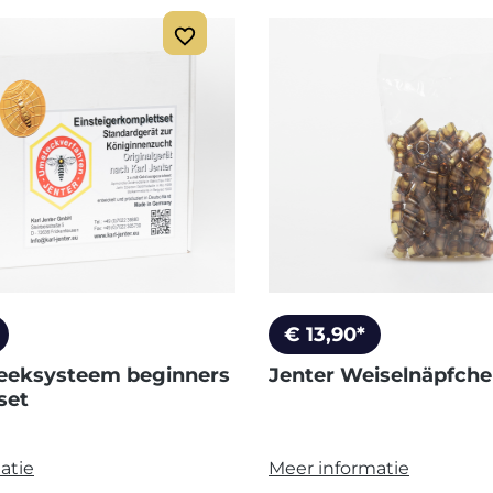
€ 13,90*
eeksysteem beginners
Jenter Weiselnäpfch
set
atie
Meer informatie