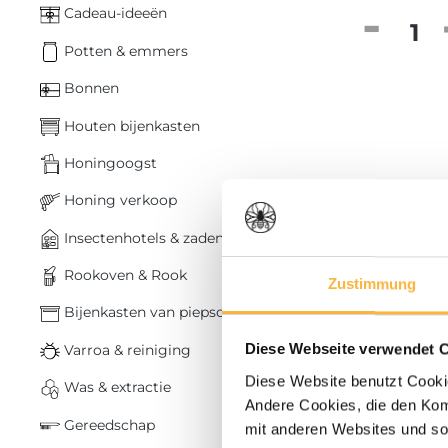
Cadeau-ideeën
Product
Potten & emmers
Bonnen
Houten bijenkasten
Honingoogst
Honing verkoop
Insectenhotels & zaden
Rookoven & Rook
Zustimmung
Bijenkasten van piepschuim
Varroa & reiniging
Diese Webseite verwendet 
Diese Website benutzt Cookie
Was & extractie
€ 11,80*
Andere Cookies, die den Komf
Gereedschap
mit anderen Websites und so
Jenter koo