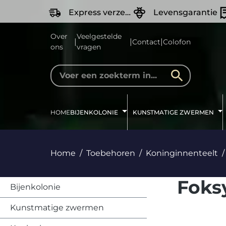
oekopdracht
Ga naar de hoofdnavigatie
Express verzending
Levensgarantie
Over
Veelgestelde
|
|
|
Contact
Colofon
ons
vragen
HOME
BIJENKOLONIE
KUNSTMATIGE ZWERMEN
Home
Toebehoren
Koninginnenteelt
Foks
Bijenkolonie
Kunstmatige zwermen