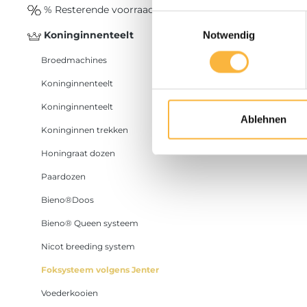
% Resterende voorraad %
Einwilligungsauswahl
Koninginnenteelt
Notwendig
Meer inform
Broedmachines
Product
Koninginnenteelt
Koninginnenteelt
Ablehnen
Koninginnen trekken
Honingraat dozen
Paardozen
Bieno®Doos
Bieno® Queen systeem
Nicot breeding system
Foksysteem volgens Jenter
Voederkooien