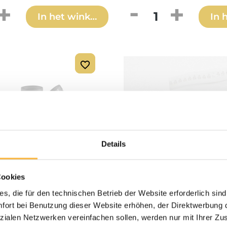
hoeveelheid: Voer de gewenste hoevee
Producthoeveelhe
In het winkelmandje
In 
Details
Cookies
s, die für den technischen Betrieb der Website erforderlich sind
€ 8,90*
ort bei Benutzung dieser Website erhöhen, der Direktwerbung di
zialen Netzwerken vereinfachen sollen, werden nur mit Ihrer Zu
i
Jenter celdrager glad