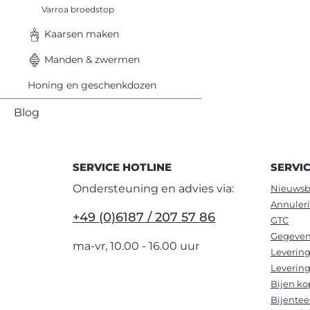
Varroa broedstop
Kaarsen maken
Manden & zwermen
Honing en geschenkdozen
Blog
SERVICE HOTLINE
SERVI
Ondersteuning en advies via:
Nieuwsb
Annuler
+49 (0)6187 / 207 57 86
GTC
Gegeven
ma-vr, 10.00 - 16.00 uur
Levering
Levering
Bijen ko
Bijentee