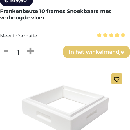
€ 149,90*
Frankenbeute 10 frames Snoekbaars met
verhoogde vloer
Meer informatie
Gemiddelde wa
Producthoeveelheid: Voer de gewenste h
In het winkelmandje