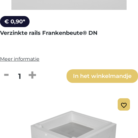
€ 0,90*
Verzinkte rails Frankenbeute® DN
Meer informatie
Producthoeveelheid: Voer de gewenste h
In het winkelmandje