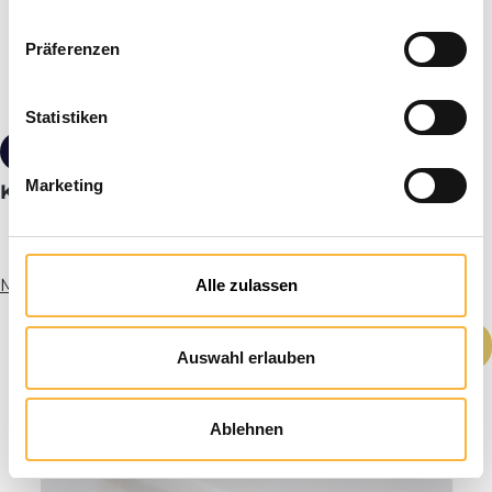
Präferenzen
Statistiken
€ 7,40*
Marketing
Kunststof vloerschuif 315 x 435
Meer informatie
Alle zulassen
Producthoeveelheid: Voer de gewenste h
In het winkelmandje
Auswahl erlauben
Ablehnen