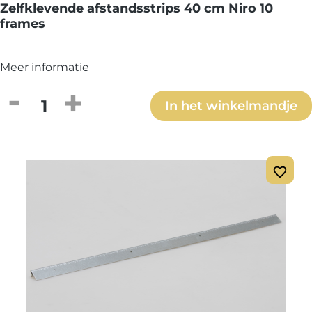
Zelfklevende afstandsstrips 40 cm Niro 10
frames
Meer informatie
Producthoeveelheid: Voer de gewenste h
In het winkelmandje