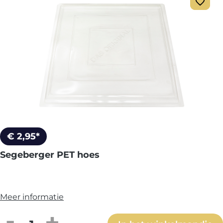
€ 2,95*
Segeberger PET hoes
Meer informatie
Producthoeveelheid: Voer de gewenste h