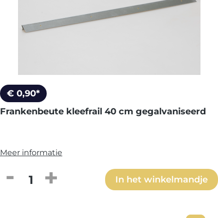
€ 0,90*
Frankenbeute kleefrail 40 cm gegalvaniseerd
Meer informatie
Producthoeveelheid: Voer de gewenste h
In het winkelmandje