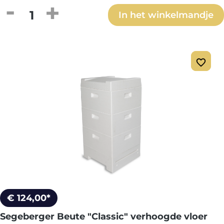
Producthoeveelheid: Voer de gewenste h
In het winkelmandje
€ 124,00*
Segeberger Beute "Classic" verhoogde vloer