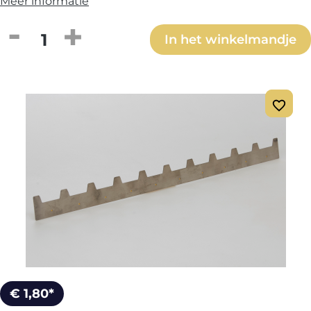
Meer informatie
Producthoeveelheid: Voer de gewenste h
In het winkelmandje
€ 1,80*