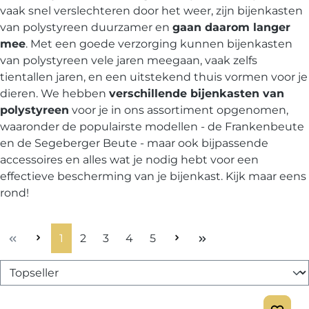
vaak snel verslechteren door het weer, zijn bijenkasten
van polystyreen duurzamer en
gaan daarom langer
mee
. Met een goede verzorging kunnen bijenkasten
van polystyreen vele jaren meegaan, vaak zelfs
tientallen jaren, en een uitstekend thuis vormen voor je
dieren. We hebben
verschillende bijenkasten van
polystyreen
voor je in ons assortiment opgenomen,
waaronder de populairste modellen - de Frankenbeute
en de Segeberger Beute - maar ook bijpassende
accessoires en alles wat je nodig hebt voor een
effectieve bescherming van je bijenkast. Kijk maar eens
rond!
Pagina
Pagina
Pagina
Pagina
Pagina
1
2
3
4
5