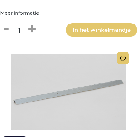
Meer informatie
Producthoeveelheid: Voer de gewenste h
In het winkelmandje