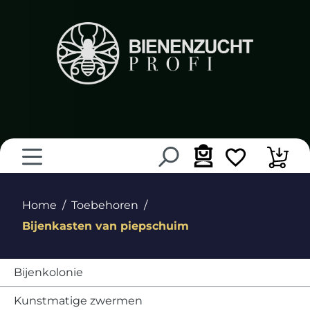
hoofdinhoud
Home
Toebehoren
Bijenkasten van piepschuim
Bijenkolonie
Kunstmatige zwermen