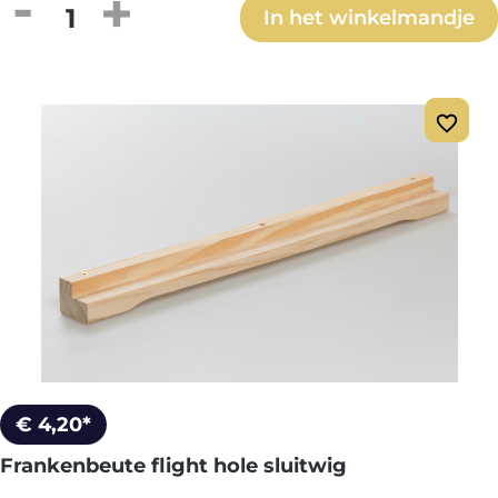
Producthoeveelheid: Voer de gewenste h
In het winkelmandje
€ 4,20*
Frankenbeute flight hole sluitwig