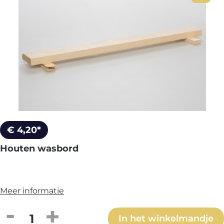
€ 4,20*
Houten wasbord
Meer informatie
Producthoeveelheid: Voer de gewenste h
In het winkelmandje