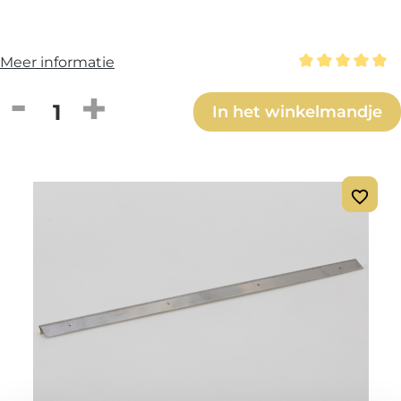
Meer informatie
Gemiddelde wa
Producthoeveelheid: Voer de gewenste h
In het winkelmandje