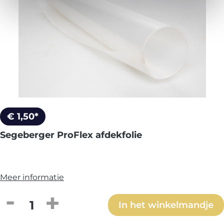
€ 1,50*
Segeberger ProFlex afdekfolie
Meer informatie
Producthoeveelheid: Voer de gewenste h
In het winkelmandje