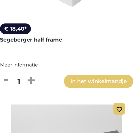
€ 18,40*
Segeberger half frame
Meer informatie
Producthoeveelheid: Voer de gewenste h
In het winkelmandje