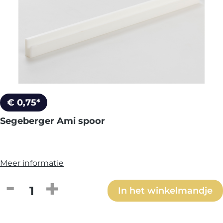
€ 0,75*
Segeberger Ami spoor
Meer informatie
Producthoeveelheid: Voer de gewenste h
In het winkelmandje