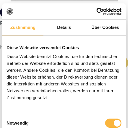
€ 1,80*
Roestvrijstalen rails Frankenbeute® DN
Zustimmung
Details
Über Cookies
Meer informatie
Diese Webseite verwendet Cookies
Diese Website benutzt Cookies, die für den technischen
Producthoeveelheid: Voer de gewenste h
In het winkelmandje
Betrieb der Website erforderlich sind und stets gesetzt
werden. Andere Cookies, die den Komfort bei Benutzung
dieser Website erhöhen, der Direktwerbung dienen oder
die Interaktion mit anderen Websites und sozialen
Netzwerken vereinfachen sollen, werden nur mit Ihrer
Zustimmung gesetzt.
Einwilligungsauswahl
Notwendig