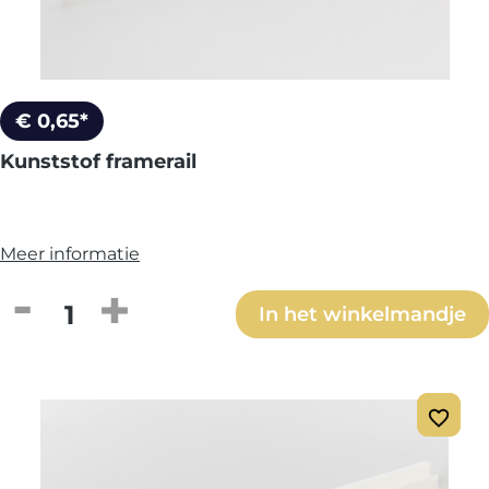
€ 0,65*
Kunststof framerail
Meer informatie
Producthoeveelheid: Voer de gewenste h
In het winkelmandje