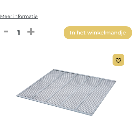
Meer informatie
Producthoeveelheid: Voer de gewenste h
In het winkelmandje