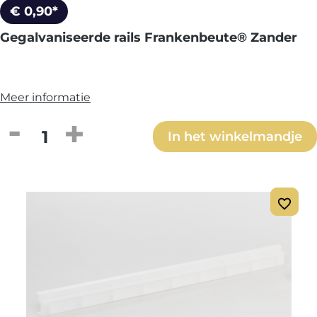
€ 0,90*
Gegalvaniseerde rails Frankenbeute® Zander
Meer informatie
Producthoeveelheid: Voer de gewenste h
In het winkelmandje