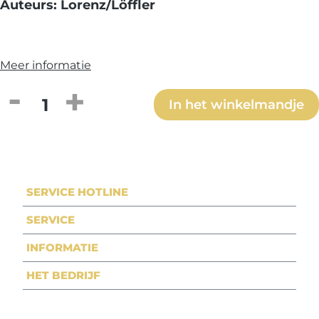
Auteurs: Lorenz/Löffler
Meer informatie
Producthoeveelheid: Voer de gewenste h
In het winkelmandje
SERVICE HOTLINE
SERVICE
INFORMATIE
HET BEDRIJF