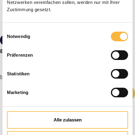
Netzwerken vereinfachen sollen, werden nur mit Ihrer
Zustimmung gesetzt.
Einwilligungsauswahl
Notwendig
€ 24,90*
Boek: Gerdes, Buckfast Bee
Präferenzen
Statistiken
Meer informatie
Producthoeveelheid: Voer de gewenste h
Marketing
In het winkelmandje
Alle zulassen