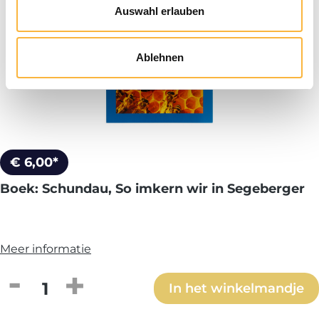
Auswahl erlauben
Ablehnen
€ 6,00*
Boek: Schundau, So imkern wir in Segeberger
Meer informatie
Producthoeveelheid: Voer de gewenste h
In het winkelmandje