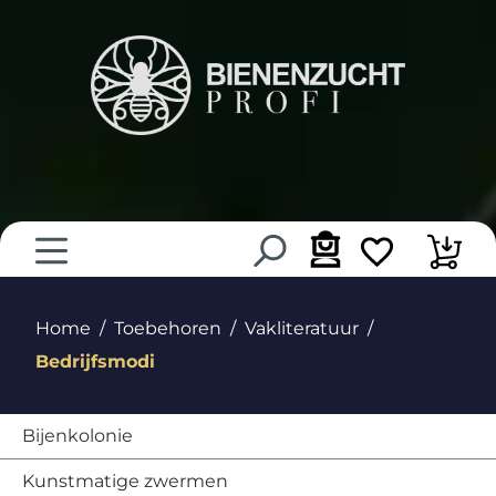
hoofdinhoud
Home
Toebehoren
Vakliteratuur
Bedrijfsmodi
Bijenkolonie
Kunstmatige zwermen