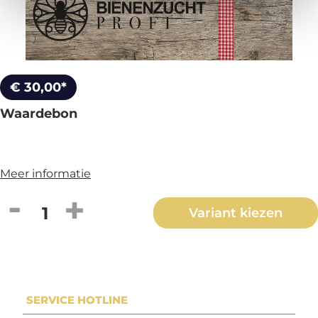
€ 30,00*
Waardebon
Meer informatie
Producthoeveelheid: Voer de gewenste h
Variant kiezen
SERVICE HOTLINE