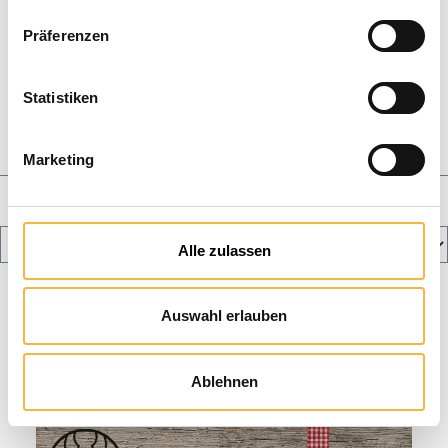
% Resterende voorraad %
Präferenzen
Koninginnenteelt
Kaarsen maken
Statistiken
Manden & zwermen
Honing en geschenkdozen
Marketing
Blog
Alle zulassen
Auswahl erlauben
Ablehnen