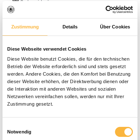
Cadeau-ideeën
Potten & emmers
Bonnen
Zustimmung
Details
Über Cookies
Houten bijenkasten
Honingoogst
Diese Webseite verwendet Cookies
Diese Website benutzt Cookies, die für den technischen
Honing verkoop
Betrieb der Website erforderlich sind und stets gesetzt
Insectenhotels & zaden
werden. Andere Cookies, die den Komfort bei Benutzung
dieser Website erhöhen, der Direktwerbung dienen oder
Rookoven & Rook
die Interaktion mit anderen Websites und sozialen
Bijenkasten van piepschuim
Netzwerken vereinfachen sollen, werden nur mit Ihrer
Zustimmung gesetzt.
Varroa & reiniging
Was & extractie
Einwilligungsauswahl
Gereedschap
Notwendig