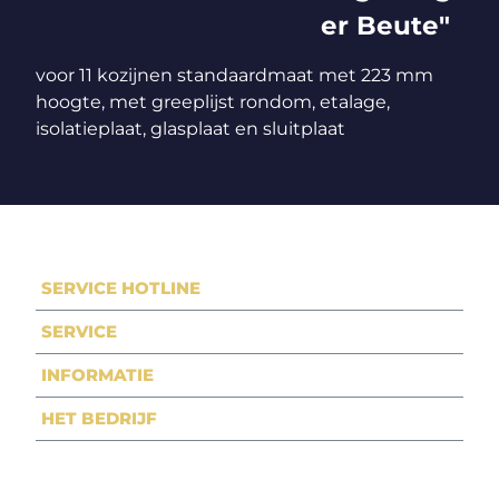
er Beute"
voor 11 kozijnen standaardmaat met 223 mm
hoogte, met greeplijst rondom, etalage,
isolatieplaat, glasplaat en sluitplaat
SERVICE HOTLINE
SERVICE
INFORMATIE
HET BEDRIJF