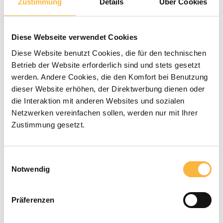
Zustimmung
Details
Über Cookies
Gemiddelde waardering van 0 van 5 sterren
0 Beoordelingen
Diese Webseite verwendet Cookies
€ 64,90*
Diese Website benutzt Cookies, die für den technischen
Betrieb der Website erforderlich sind und stets gesetzt
werden. Andere Cookies, die den Komfort bei Benutzung
Prijzen incl. BTW en excl. verzendkosten
dieser Website erhöhen, der Direktwerbung dienen oder
die Interaktion mit anderen Websites und sozialen
Beschikbaar binnen de aangegeven
Netzwerken vereinfachen sollen, werden nur mit Ihrer
Zustimmung gesetzt.
levertijd
Producthoeveelheid: Voer de gewenste
In het winkelmandje
Einwilligungsauswahl
Notwendig
Betaalmethoden
Präferenzen