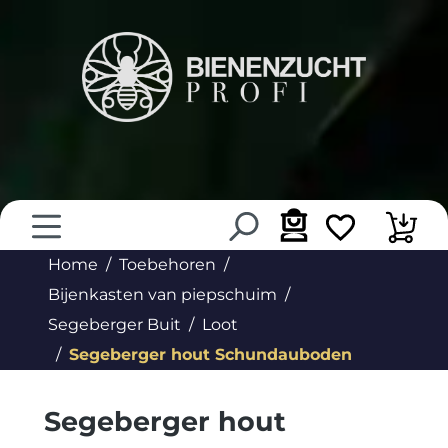
hoofdinhoud
Home
Toebehoren
Bijenkasten van piepschuim
Segeberger Buit
Loot
Segeberger hout Schundauboden
Segeberger hout