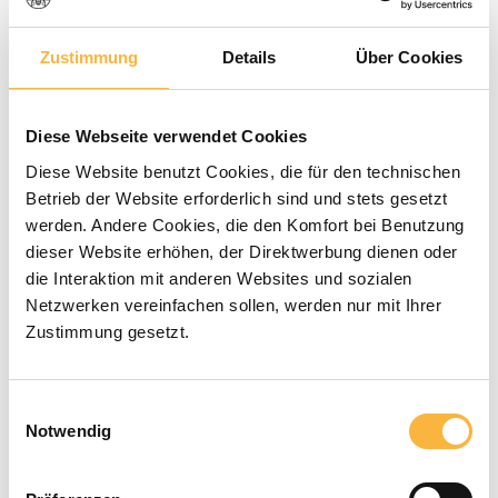
Zustimmung
Details
Über Cookies
Gemiddelde waardering van 0 van 5 sterren
0 Beoordelingen
€ 43,90*
Diese Webseite verwendet Cookies
Diese Website benutzt Cookies, die für den technischen
Prijzen incl. BTW en excl. verzendkosten
Betrieb der Website erforderlich sind und stets gesetzt
werden. Andere Cookies, die den Komfort bei Benutzung
Beschikbaar binnen de aangegeven
dieser Website erhöhen, der Direktwerbung dienen oder
die Interaktion mit anderen Websites und sozialen
levertijd
Netzwerken vereinfachen sollen, werden nur mit Ihrer
Zustimmung gesetzt.
Producthoeveelheid: Voer de gewenste
In het winkelmandje
Einwilligungsauswahl
Betaalmethoden
Notwendig