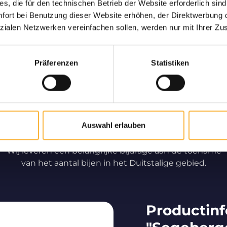
s, die für den technischen Betrieb der Website erforderlich sind
ort bei Benutzung dieser Website erhöhen, der Direktwerbung di
g gegarandeerd
Alleen bijen v
zialen Netzwerken vereinfachen sollen, werden nur mit Ihrer Zu
 en veilige levering bij u
Langdurige partner en s
s.
gebied voor de aa
Präferenzen
Statistiken
hoogwaar
Auswahl erlauben
Professionele bijenteelt
Wij leveren een belangrijke bijdrage aan de toename
van het aantal bijen in het Duitstalige gebied.
Productinf