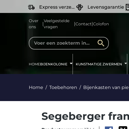
oekopdracht
Ga naar de hoofdnavigatie
Express verzending
Levensgarantie
Over
Veelgestelde
|
|
|
Contact
Colofon
ons
vragen
HOME
BIJENKOLONIE
KUNSTMATIGE ZWERMEN
Home
Toebehoren
Bijenkasten van pi
Segeberger fra