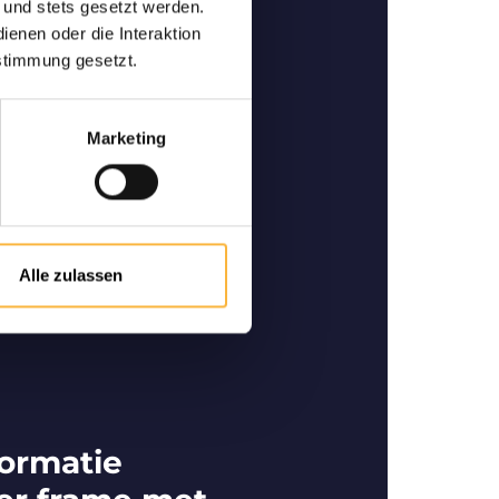
 und stets gesetzt werden.
enen oder die Interaktion
an hoge kwaliteit
stimmung gesetzt.
pecialist in het Duitstalige
nkoop en verkoop van
Marketing
dige bijen.
Alle zulassen
ormatie