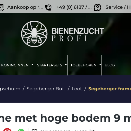
Aankoop op rekening
+49 (0) 6187 / 207 57 86
Service / 
KONINGINNEN
STARTERSETS
TOEBEHOREN
BLOG
epschuim
Segeberger Buit
Loot
Segeberger fram
me met hoge bodem 9 m