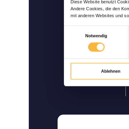
Diese Website benutzt Cookie
Andere Cookies, die den Komf
Levende leverin
mit anderen Websites und so
Wij garanderen u een levende
Einwilligungsauswahl
thui
Notwendig
Ablehnen