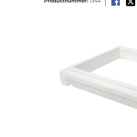
Productnummer:
1344
Afbeeldingengalerij overslaan