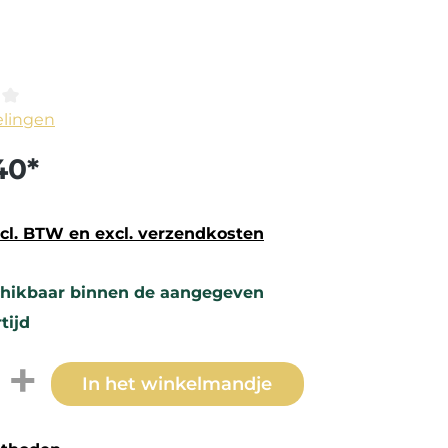
e waardering van 0 van 5 sterren
elingen
40*
ncl. BTW en excl. verzendkosten
hikbaar binnen de aangegeven
tijd
thoeveelheid: Voer de gewenste hoev
In het winkelmandje