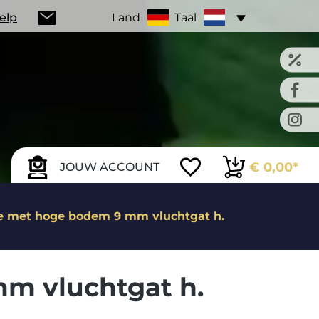
Help
Land
Taal
€ 0,00*
JOUW ACCOUNT
e met hoge bodem 9 mm vluchtgat h.
m vluchtgat h.