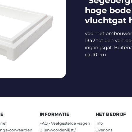
"Segeberg
hoge bod
vluchtgat h
voor het ombouwen v
1342 tot een verho
ingangsgat. Buiten
ca. 10 cm
CE
INFORMATIE
HET BEDRIJF
rief
FAQ - Veelgestelde vragen
Info
ingsvoorwaarden
Bijenwoordenlijst /
Over ons