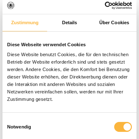
Gemiddelde waardering van 0 van 5 sterren
0 Beoordelingen
Zustimmung
Details
Über Cookies
€ 29,90*
Diese Webseite verwendet Cookies
Prijzen incl. BTW en excl. verzendkosten
Diese Website benutzt Cookies, die für den technischen
Betrieb der Website erforderlich sind und stets gesetzt
werden. Andere Cookies, die den Komfort bei Benutzung
Beschikbaar binnen de aangegeven
dieser Website erhöhen, der Direktwerbung dienen oder
levertijd
die Interaktion mit anderen Websites und sozialen
Netzwerken vereinfachen sollen, werden nur mit Ihrer
Producthoeveelheid: Voer de gewenste
In het winkelmandje
Zustimmung gesetzt.
Betaalmethoden
Einwilligungsauswahl
Notwendig