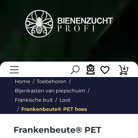
hoofdinhoud
Home
Toebehoren
Bijenkasten van piepschuim
Frankische buit
Loot
Frankenbeute® PET hoes
Frankenbeute® PET