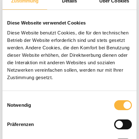
Zustimmung
Details
Über Cookies
Gemiddelde waardering van 0 van 5 sterren
0 Beoordelingen
Diese Webseite verwendet Cookies
€ 3,20*
Diese Website benutzt Cookies, die für den technischen
Betrieb der Website erforderlich sind und stets gesetzt
werden. Andere Cookies, die den Komfort bei Benutzung
Prijzen incl. BTW en excl. verzendkosten
dieser Website erhöhen, der Direktwerbung dienen oder
die Interaktion mit anderen Websites und sozialen
Beschikbaar binnen de aangegeven
Netzwerken vereinfachen sollen, werden nur mit Ihrer
Zustimmung gesetzt.
levertijd
Producthoeveelheid: Voer de gewenste
In het winkelmandje
Einwilligungsauswahl
Notwendig
Betaalmethoden
Präferenzen