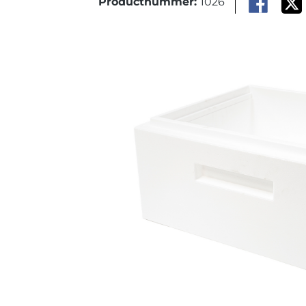
Productnummer:
1026
Afbeeldingengalerij overslaan