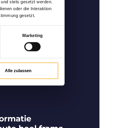
 und stets gesetzt werden.
enen oder die Interaktion
an hoge kwaliteit
stimmung gesetzt.
pecialist in het Duitstalige
nkoop en verkoop van
Marketing
dige bijen.
Alle zulassen
ormatie