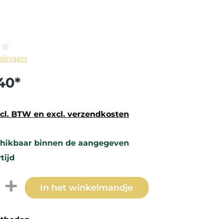
e waardering van 0 van 5 sterren
elingen
40*
ncl. BTW en excl. verzendkosten
hikbaar binnen de aangegeven
tijd
thoeveelheid: Voer de gewenste hoev
In het winkelmandje