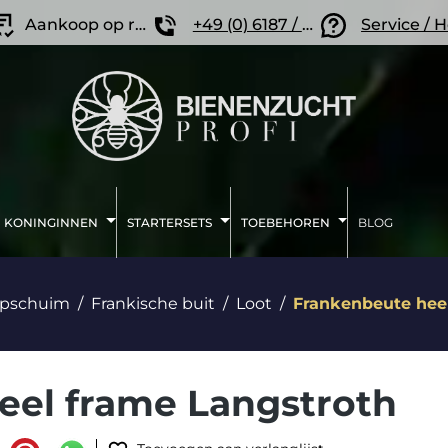
Aankoop op rekening
+49 (0) 6187 / 207 57 86
Service / 
KONINGINNEN
STARTERSETS
TOEBEHOREN
BLOG
epschuim
Frankische buit
Loot
Frankenbeute hee
eel frame Langstroth