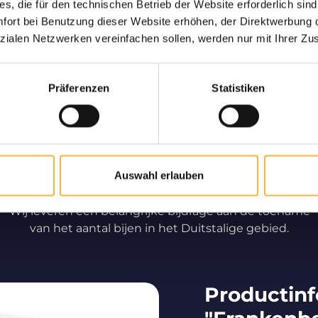
s, die für den technischen Betrieb der Website erforderlich sind
ort bei Benutzung dieser Website erhöhen, der Direktwerbung di
g gegarandeerd
Alleen bijen v
zialen Netzwerken vereinfachen sollen, werden nur mit Ihrer Zu
 en veilige levering bij u
Langdurige partner en s
s.
gebied voor de aa
Präferenzen
Statistiken
hoogwaar
Auswahl erlauben
Professionele bijenteelt
Wij leveren een belangrijke bijdrage aan de toename
van het aantal bijen in het Duitstalige gebied.
Productinf