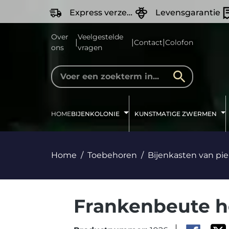
oekopdracht
Ga naar de hoofdnavigatie
Express verzending
Levensgarantie
Over
Veelgestelde
|
|
|
Contact
Colofon
ons
vragen
HOME
BIJENKOLONIE
KUNSTMATIGE ZWERMEN
Home
Toebehoren
Bijenkasten van pi
Frankenbeute h