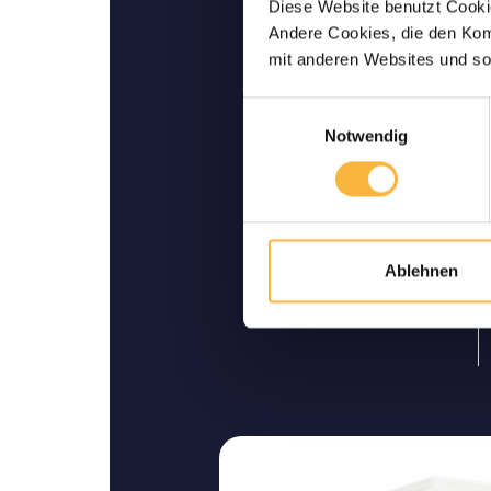
Diese Website benutzt Cookie
Andere Cookies, die den Komf
Levende leverin
mit anderen Websites und so
Wij garanderen u een levende
Einwilligungsauswahl
thui
Notwendig
Ablehnen