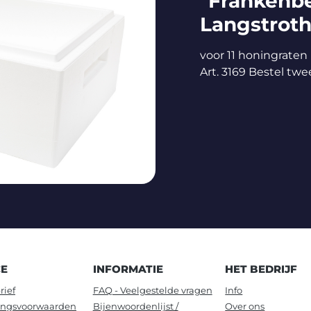
"Frankenbe
Langstroth
voor 11 honingraten
Art. 3169 Bestel twee
CE
INFORMATIE
HET BEDRIJF
rief
FAQ - Veelgestelde vragen
Info
ingsvoorwaarden
Bijenwoordenlijst /
Over ons