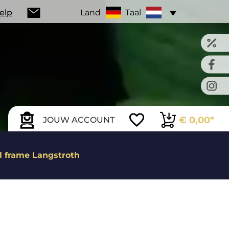
Help
Land
Taal
€ 0,00*
JOUW ACCOUNT
l frame Langstroth